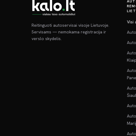
AUT
REM
LIE
Visi
Reitinguoti autoservisai visoje Lietuvoje.
Servisams — nemokama registracija ir
Auto
verslo skydelis.
Auto
Auto
Klai
Auto
Pane
Auto
Šiau
Auto
Auto
Mari
Auto