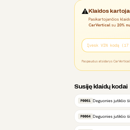
⚠️
Klaidos kartoja
Pasikartojančios klaido
CarVertical
su
20% nu
Paspaudus atsidarys CarVertica
Susiję klaidų kodai
P0061
P0064