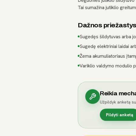
Deguonies jutiklio šildytuv
Tai sumažina jutiklio greitu
Dažnos priežasty
Sugedęs šildytuvas arba jo
Sugedę elektriniai laidai ar
Žema akumuliatoriaus įta
Variklio valdymo modulio 
Reikia mech
Užpildyk anketą su
Pildyti anketą