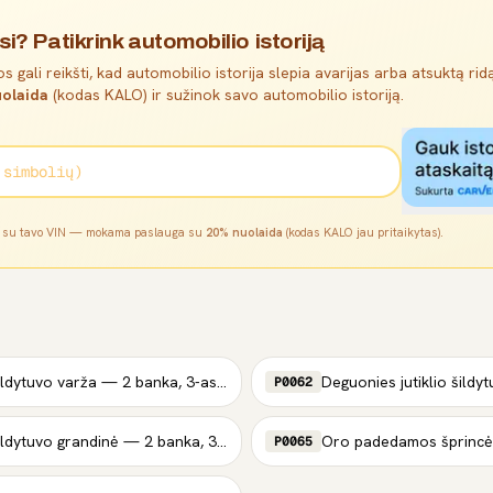
si? Patikrink automobilio istoriją
s gali reikšti, kad automobilio istorija slepia avarijas arba atsuktą ridą
olaida
(kodas KALO) ir sužinok savo automobilio istoriją.
l su tavo VIN — mokama paslauga su
20% nuolaida
(kodas KALO jau pritaikytas).
Deguonies jutiklio šildytuvo varža — 2 banka, 3-as jutiklis
P0062
Deguonies jutiklio šildytuvo grandinė — 2 banka, 3-as jutiklis (aukšta įtampa)
P0065