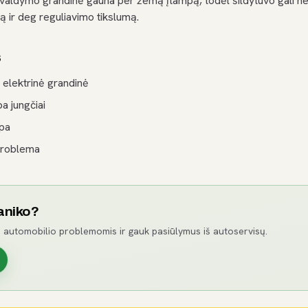
o valdymo grandinė gauna per žemą įtampą, todėl šildytuvo gali n
mą ir deg reguliavimo tikslumą.
s
 elektrinė grandinė
ba jungčiai
mpa
problema
aniko?
 automobilio problemomis ir gauk pasiūlymus iš autoservisų.