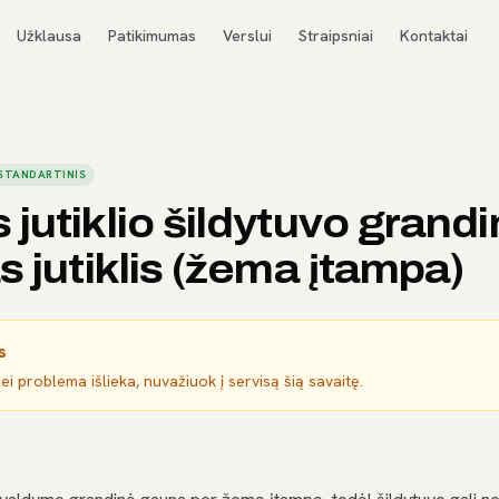
Užklausa
Patikimumas
Verslui
Straipsniai
Kontaktai
STANDARTINIS
jutiklio šildytuvo grand
s jutiklis (žema įtampa)
s
jei problema išlieka, nuvažiuok į servisą šią savaitę.