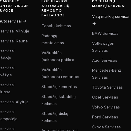
OMOBILIO
POPULIARIOS
POPULIARIŲ
ONTAS VISOJE
AUTOMOBILIŲ
MARKIŲ SERVISAI
TUVOJE
REMONTO
PASLAUGOS
Visų markių servisai
 autoservisai →
→
Tepalų keitimas
servisai Vilniuje
BMW Servisas
Padangų
servisai Kaune
montavimas
Volkswagen
Servisas
servisai
Važiuoklės
pėdoje
(pakabos) patikra
Audi Servisas
servisai
Važiuoklės
Mercedes-Benz
vėžyje
(pakabos) remontas
Servisas
servisai
Stabdžių remontas
Toyota Servisas
liuose
Stabdžių kaladėlių
Opel Servisas
servisai Alytuje
keitimas
Volvo Servisas
servisai
Stabdžių diskų
Ford Servisas
jampolėje
keitimas
Škoda Servisas
servisai
Automobilio patikra