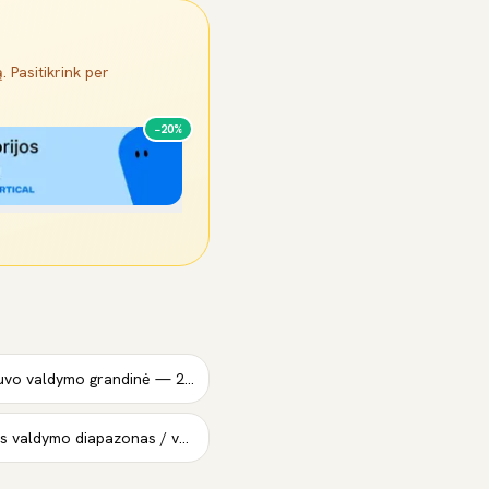
. Pasitikrink per
−20%
Deguonies jutiklio šildytuvo valdymo grandinė — 2 banka, 3-as jutiklis
Oro padedamos šprincės valdymo diapazonas / veikimas