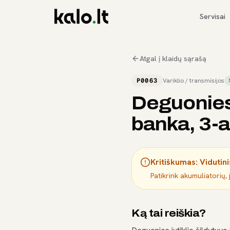
Servisai
Atgal į klaidų sąrašą
P0063
Variklio / transmisijos
Deguonies 
banka, 3-a
Kritiškumas:
Vidutini
Patikrink akumuliatorių, 
Ką tai reiškia?