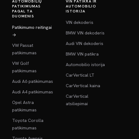
AUTOMOBILIŲ
VIN PATIKRA IR
PATIKIMUMAS
AUTOMOBILIO
PAGAL TA
ISTORIJA
DUOMENIS
VIN dekoderis
Patikimumo reitingai
BMW VIN dekoderis
→
Audi VIN dekoderis
VW Passat
patikimumas
BMW VIN patikra
VW Golf
Automobilio istorija
patikimumas
CarVertical LT
Audi A6 patikimumas
CarVertical kaina
Audi A4 patikimumas
CarVertical
Opel Astra
atsiliepimai
patikimumas
Toyota Corolla
patikimumas
Toyota Avensis