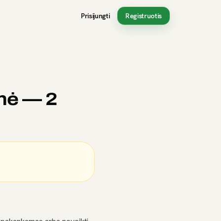
Prisijungti
Registruotis
inė — 2