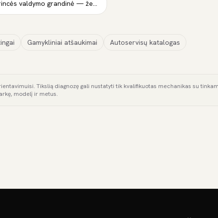
Oro padedamos šprincės valdymo grandinė — žema įtampa
ingai
Gamykliniai atšaukimai
Autoservisų katalogas
rientavimuisi. Tikslią diagnozę gali nustatyti tik kvalifikuotas mechanikas su tink
arkę, modelį ir metus.