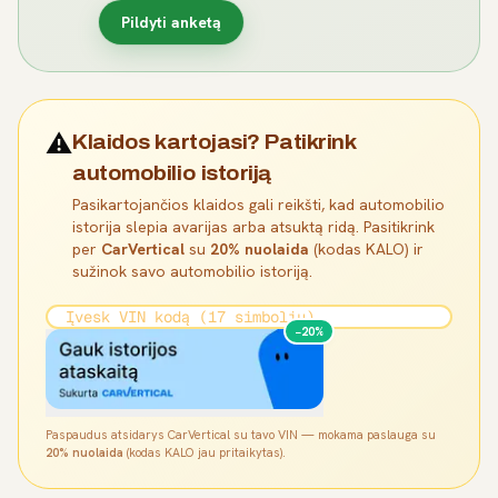
Pildyti anketą
⚠️
Klaidos kartojasi? Patikrink
automobilio istoriją
Pasikartojančios klaidos gali reikšti, kad automobilio
istorija slepia avarijas arba atsuktą ridą. Pasitikrink
per
CarVertical
su
20% nuolaida
(kodas KALO) ir
sužinok savo automobilio istoriją.
−20%
Paspaudus atsidarys CarVertical su tavo VIN — mokama paslauga su
20% nuolaida
(kodas KALO jau pritaikytas).