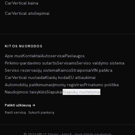
CarVertical kaina
CarVertical atsiliepimai
KITOS NUORODOS
Apie mus
Kontaktai
Autoservisai
Paslaugos
Pirkimo–pardavimo sutartis
Servisams
Serviso valdymo sistema
Serviso rezervacijų sistema
Kainos
Straipsniai
VIN patikra
CarVertical nuolaida
Klaidų kodai
EU atšaukimai
Automobilių patikimumas
Įmonių registras
Privatumo politika
Naudojimosi taisyklės
Slapukai
Slapukų nustatymai
Palikti užklausą →
Rasti servisą
·
Sukurti paskyrą
©
2026
MB O Zeniau · kalo.lt · visos teisės saugomos