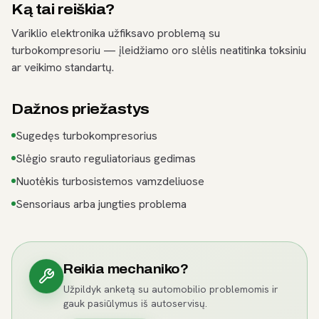
Ką tai reiškia?
Variklio elektronika užfiksavo problemą su
turbokompresoriu — įleidžiamo oro slėlis neatitinka toksiniu
ar veikimo standartų.
Dažnos priežastys
Sugedęs turbokompresorius
Slėgio srauto reguliatoriaus gedimas
Nuotėkis turbosistemos vamzdeliuose
Sensoriaus arba jungties problema
Reikia mechaniko?
Užpildyk anketą su automobilio problemomis ir
gauk pasiūlymus iš autoservisų.