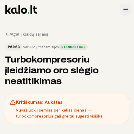
Atgal į klaidų sąrašą
P006C
Variklio / transmisijos
STANDARTINIS
Turbokompresoriu
įleidžiamo oro slėgio
neatitikimas
Kritiškumas:
Aukštas
Nuvažiuok į servisą per kelias dienas —
turbokompresorius gali greitai sugesti visiškai.