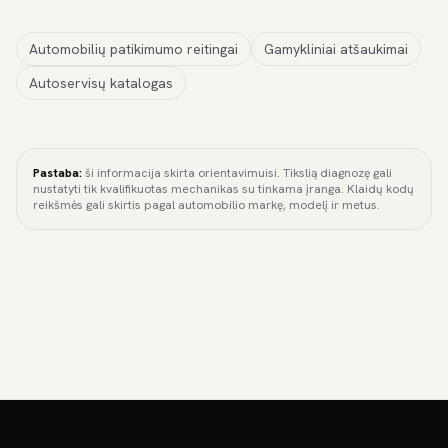
Automobilių patikimumo reitingai
Gamykliniai atšaukimai
Autoservisų katalogas
Pastaba:
ši informacija skirta orientavimuisi. Tikslią diagnozę gali
nustatyti tik kvalifikuotas mechanikas su tinkama įranga. Klaidų kodų
reikšmės gali skirtis pagal automobilio markę, modelį ir metus.