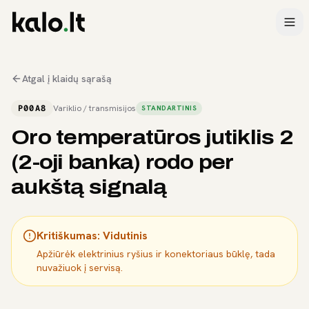
Atgal į klaidų sąrašą
P00A8
Variklio / transmisijos
STANDARTINIS
Oro temperatūros jutiklis 2
(2-oji banka) rodo per
aukštą signalą
Kritiškumas:
Vidutinis
Apžiūrėk elektrinius ryšius ir konektoriaus būklę, tada
nuvažiuok į servisą.