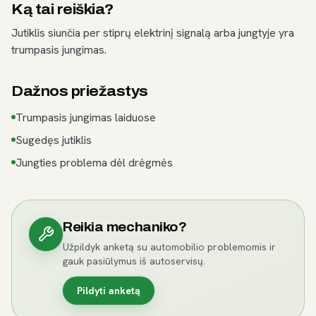
Ką tai reiškia?
Jutiklis siunčia per stiprų elektrinį signalą arba jungtyje yra
trumpasis jungimas.
Dažnos priežastys
Trumpasis jungimas laiduose
Sugedęs jutiklis
Jungties problema dėl drėgmės
Reikia mechaniko?
Užpildyk anketą su automobilio problemomis ir
gauk pasiūlymus iš autoservisų.
Pildyti anketą