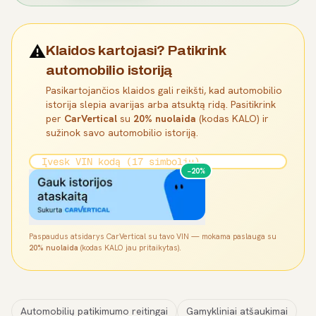
⚠️
Klaidos kartojasi? Patikrink
automobilio istoriją
Pasikartojančios klaidos gali reikšti, kad automobilio
istorija slepia avarijas arba atsuktą ridą. Pasitikrink
per
CarVertical
su
20% nuolaida
(kodas KALO) ir
sužinok savo automobilio istoriją.
−20%
Paspaudus atsidarys CarVertical su tavo VIN — mokama paslauga su
20% nuolaida
(kodas KALO jau pritaikytas).
Automobilių patikimumo reitingai
Gamykliniai atšaukimai