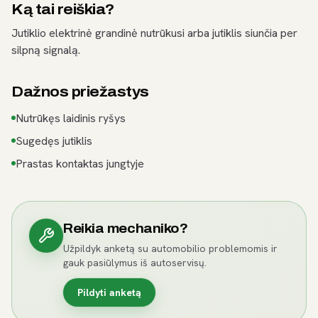
Ką tai reiškia?
Jutiklio elektrinė grandinė nutrūkusi arba jutiklis siunčia per
silpną signalą.
Dažnos priežastys
Nutrūkęs laidinis ryšys
Sugedęs jutiklis
Prastas kontaktas jungtyje
Reikia mechaniko?
Užpildyk anketą su automobilio problemomis ir
gauk pasiūlymus iš autoservisų.
Pildyti anketą