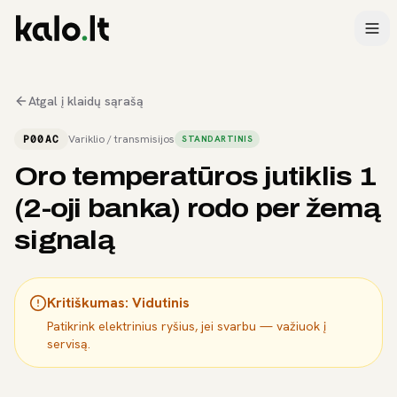
Atgal į klaidų sąrašą
P00AC
Variklio / transmisijos
STANDARTINIS
Oro temperatūros jutiklis 1
(2-oji banka) rodo per žemą
signalą
Kritiškumas:
Vidutinis
Patikrink elektrinius ryšius, jei svarbu — važiuok į
servisą.