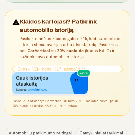
⚠️
Klaidos kartojasi? Patikrink
automobilio istoriją
Pasikartojančios klaidos gali reikšti, kad automobilio
istorija slepia avarijas arba atsuktą ridą. Pasitikrink
per
CarVertical
su
20% nuolaida
(kodas KALO) ir
sužinok savo automobilio istoriją.
−20%
Paspaudus atsidarys CarVertical su tavo VIN — mokama paslauga su
20% nuolaida
(kodas KALO jau pritaikytas).
Automobilių patikimumo reitingai
Gamykliniai atšaukimai