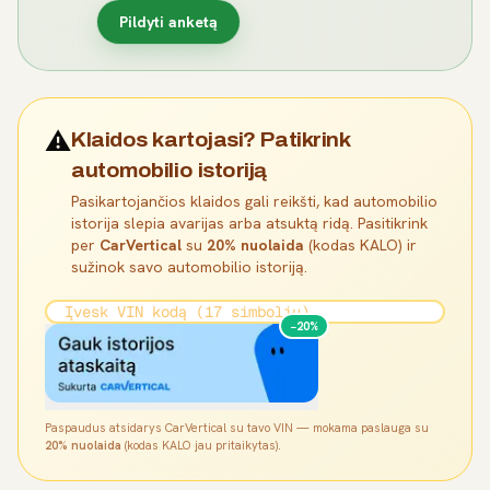
Pildyti anketą
⚠️
Klaidos kartojasi? Patikrink
automobilio istoriją
Pasikartojančios klaidos gali reikšti, kad automobilio
istorija slepia avarijas arba atsuktą ridą. Pasitikrink
per
CarVertical
su
20% nuolaida
(kodas KALO) ir
sužinok savo automobilio istoriją.
−20%
Paspaudus atsidarys CarVertical su tavo VIN — mokama paslauga su
20% nuolaida
(kodas KALO jau pritaikytas).