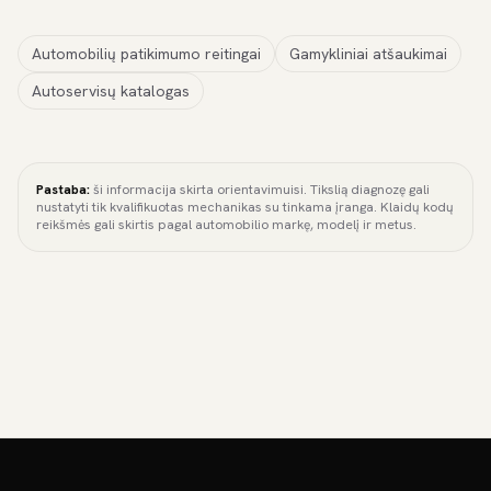
Automobilių patikimumo reitingai
Gamykliniai atšaukimai
Autoservisų katalogas
Pastaba:
ši informacija skirta orientavimuisi. Tikslią diagnozę gali
nustatyti tik kvalifikuotas mechanikas su tinkama įranga. Klaidų kodų
reikšmės gali skirtis pagal automobilio markę, modelį ir metus.