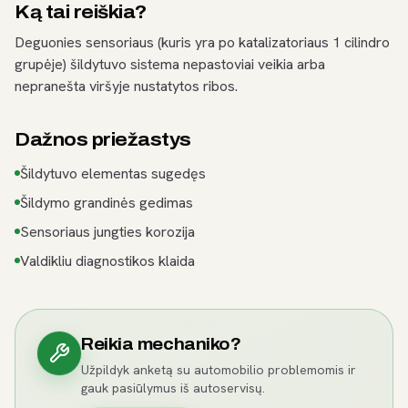
Ką tai reiškia?
Deguonies sensoriaus (kuris yra po katalizatoriaus 1 cilindro
grupėje) šildytuvo sistema nepastoviai veikia arba
nepranešta viršyje nustatytos ribos.
Dažnos priežastys
Šildytuvo elementas sugedęs
Šildymo grandinės gedimas
Sensoriaus jungties korozija
Valdikliu diagnostikos klaida
Reikia mechaniko?
Užpildyk anketą su automobilio problemomis ir
gauk pasiūlymus iš autoservisų.