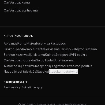
CarVertical kaina
CarVertical atsiliepimai
KITOS NUORODOS
Apie mus
Kontaktai
Autoservisai
Paslaugos
Pirkimo–pardavimo sutartis
Servisams
Serviso valdymo sistema
Serviso rezervacijų sistema
Kainos
Straipsniai
VIN patikra
CarVertical nuolaida
Klaidų kodai
EU atšaukimai
Automobilių patikimumas
Įmonių registras
Privatumo politika
Naudojimosi taisyklės
Slapukai
Slapukų nustatymai
Palikti užklausą →
Rasti servisą
·
Sukurti paskyrą
©
2026
MB O Zeniau · kalo.lt · visos teisės saugomos