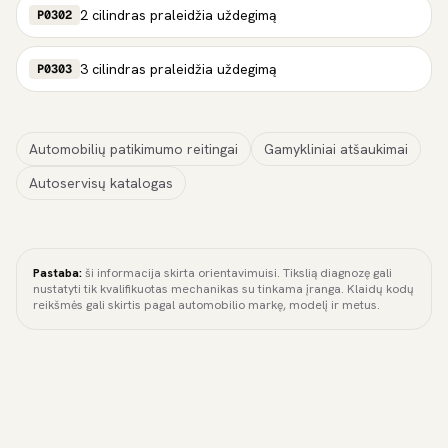
2 cilindras praleidžia uždegimą
P0302
3 cilindras praleidžia uždegimą
P0303
Automobilių patikimumo reitingai
Gamykliniai atšaukimai
Autoservisų katalogas
Pastaba:
ši informacija skirta orientavimuisi. Tikslią diagnozę gali
nustatyti tik kvalifikuotas mechanikas su tinkama įranga. Klaidų kodų
reikšmės gali skirtis pagal automobilio markę, modelį ir metus.