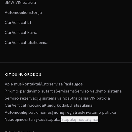
BMW VIN patikra
Automobilio istorija
CarVertical LT
CarVertical kaina
CarVertical atsiliepimai
KITOS NUORODOS
Apie mus
Kontaktai
Autoservisai
Paslaugos
Pirkimo–pardavimo sutartis
Servisams
Serviso valdymo sistema
Serviso rezervacijų sistema
Kainos
Straipsniai
VIN patikra
CarVertical nuolaida
Klaidų kodai
EU atšaukimai
Automobilių patikimumas
Įmonių registras
Privatumo politika
Naudojimosi taisyklės
Slapukai
Slapukų nustatymai