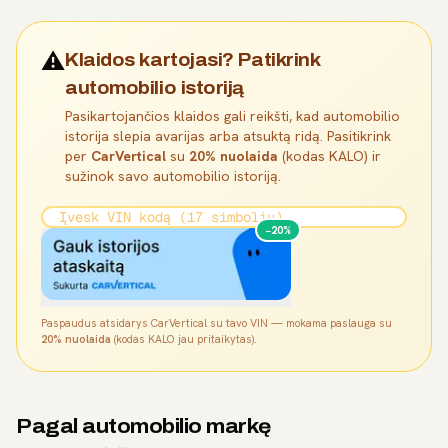
⚠️
Klaidos kartojasi? Patikrink
automobilio istoriją
Pasikartojančios klaidos gali reikšti, kad automobilio
istorija slepia avarijas arba atsuktą ridą. Pasitikrink
per
CarVertical
su
20% nuolaida
(kodas KALO) ir
sužinok savo automobilio istoriją.
−20%
Paspaudus atsidarys CarVertical su tavo VIN — mokama paslauga su
20% nuolaida
(kodas KALO jau pritaikytas).
Pagal automobilio markę