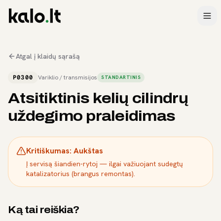
Atgal į klaidų sąrašą
P0300
Variklio / transmisijos
STANDARTINIS
Atsitiktinis kelių cilindrų
uždegimo praleidimas
Kritiškumas:
Aukštas
Į servisą šiandien-rytoj — ilgai važiuojant sudegtų
katalizatorius (brangus remontas).
Ką tai reiškia?