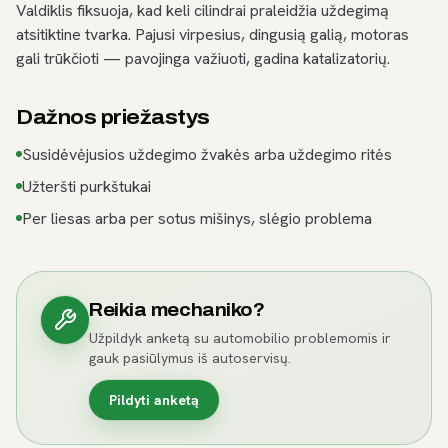
Valdiklis fiksuoja, kad keli cilindrai praleidžia uždegimą
atsitiktine tvarka. Pajusi virpesius, dingusią galią, motoras
gali trūkčioti — pavojinga važiuoti, gadina katalizatorių.
Dažnos priežastys
Susidėvėjusios uždegimo žvakės arba uždegimo ritės
Užteršti purkštukai
Per liesas arba per sotus mišinys, slėgio problema
Reikia mechaniko?
Užpildyk anketą su automobilio problemomis ir
gauk pasiūlymus iš autoservisų.
Pildyti anketą