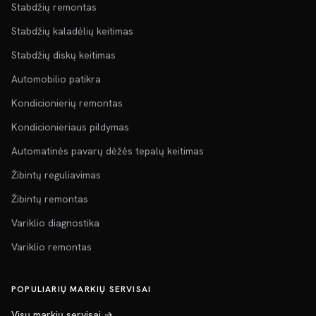
Stabdžių remontas
Stabdžių kaladėlių keitimas
Stabdžių diskų keitimas
Automobilio patikra
Kondicionierių remontas
Kondicionieriaus pildymas
Automatinės pavarų dėžės tepalų keitimas
Žibintų reguliavimas
Žibintų remontas
Variklio diagnostika
Variklio remontas
POPULIARIŲ MARKIŲ SERVISAI
Visų markių servisai →