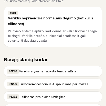
Kai kurios markės šį kodą interpretuoja kitaip:
AUDI
Variklis nepraeidžia normalaus degimo (bet kuris
cilindras)
Valdymo sistema aptiko, kad vienas ar keli cilindrai nedega
teisingai. Variklis drebės, sunkesniai pradėtas ir gali
suvartorti daugiau degalų.
Susiję klaidų kodai
Variklis alyva per aukšta temperatūra
P0298
Turbokompresoriaus A spaudimas per mažas
P0299
1 cilindras praleidžia uždegimą
P0301