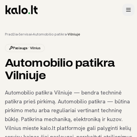
Pradžia
›
Servisai
›
Automobilio patikra
›
Vilniuje
Paslauga · Vilnius
Automobilio patikra
Vilniuje
Automobilio patikra Vilniuje — bendra techninė
patikra prieš pirkimą. Automobilio patikra — būtina
pirkimo metu arba reguliariai vertinant techninę
būklę. Patikrina mechaniką, elektroniką ir kuzov.
Vilnius mieste kalo.lt platformoje gali palyginti kelių
servisų kainas šiai paslaugai, perskaityti atsiliepimus