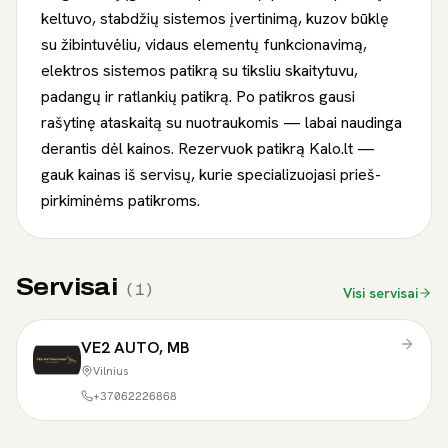
keltuvo, stabdžių sistemos įvertinimą, kuzov būklę
su žibintuvėliu, vidaus elementų funkcionavimą,
elektros sistemos patikrą su tiksliu skaitytuvu,
padangų ir ratlankių patikrą. Po patikros gausi
rašytinę ataskaitą su nuotraukomis — labai naudinga
derantis dėl kainos. Rezervuok patikrą Kalo.lt —
gauk kainas iš servisų, kurie specializuojasi prieš-
pirkiminėms patikroms.
Servisai
(
1
)
Visi servisai
VE2 AUTO, MB
Vilnius
+37062226868