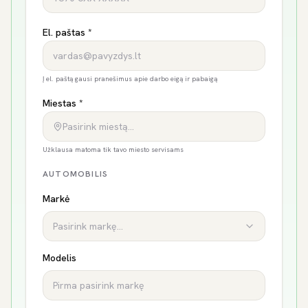
El. paštas *
Į el. paštą gausi pranešimus apie darbo eigą ir pabaigą
Miestas *
Pasirink miestą…
Užklausa matoma tik tavo miesto servisams
AUTOMOBILIS
Markė
Pasirink markę...
Modelis