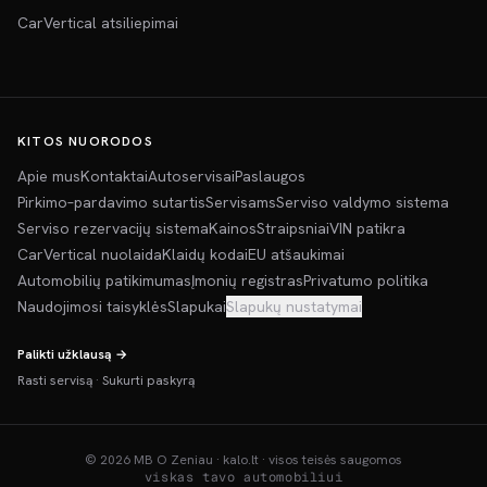
CarVertical atsiliepimai
KITOS NUORODOS
Apie mus
Kontaktai
Autoservisai
Paslaugos
Pirkimo–pardavimo sutartis
Servisams
Serviso valdymo sistema
Serviso rezervacijų sistema
Kainos
Straipsniai
VIN patikra
CarVertical nuolaida
Klaidų kodai
EU atšaukimai
Automobilių patikimumas
Įmonių registras
Privatumo politika
Naudojimosi taisyklės
Slapukai
Slapukų nustatymai
Palikti užklausą →
Rasti servisą
·
Sukurti paskyrą
©
2026
MB O Zeniau · kalo.lt · visos teisės saugomos
viskas tavo automobiliui