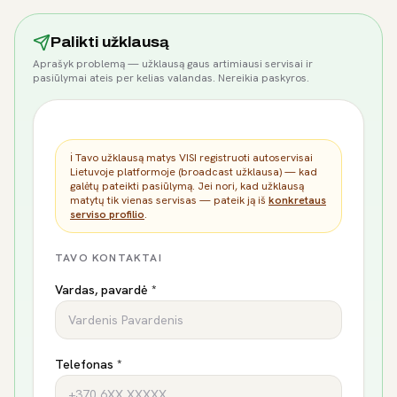
Palikti užklausą
Aprašyk problemą — užklausą gaus artimiausi servisai ir
pasiūlymai ateis per kelias valandas. Nereikia paskyros.
ℹ️ Tavo užklausą matys VISI registruoti autoservisai
Lietuvoje platformoje (broadcast užklausa) — kad
galėtų pateikti pasiūlymą. Jei nori, kad užklausą
matytų tik vienas servisas — pateik ją iš
konkretaus
serviso profilio
.
TAVO KONTAKTAI
Vardas, pavardė *
Telefonas *