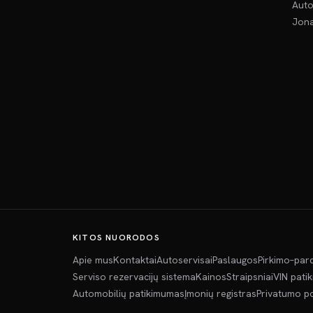
Auto
Jona
KITOS NUORODOS
Apie mus
Kontaktai
Autoservisai
Paslaugos
Pirkimo–par
Serviso rezervacijų sistema
Kainos
Straipsniai
VIN pati
Automobilių patikimumas
Įmonių registras
Privatumo po