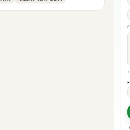
P
K
P