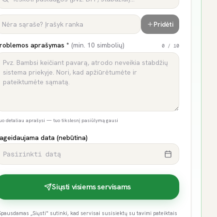
Pridėti
roblemos aprašymas *
(min. 10 simbolių)
0
/ 10
uo detaliau aprašysi — tuo tikslesnį pasiūlymą gausi
ageidaujama data (nebūtina)
Pasirinkti datą
Siųsti visiems servisams
Spausdamas „Siųsti" sutinki, kad servisai susisiektų su tavimi pateiktais