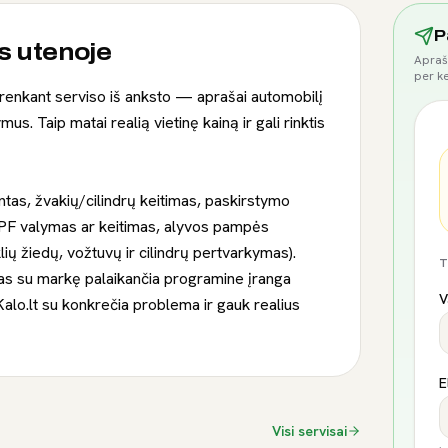
P
s utenoje
Apraš
per ke
sirenkant serviso iš anksto — aprašai automobilį
us. Taip matai realią vietinę kainą ir gali rinktis
ntas, žvakių/cilindrų keitimas, paskirstymo
DPF valymas ar keitimas, alyvos pampės
lių žiedų, vožtuvų ir cilindrų pertvarkymas).
T
as su markę palaikančia programine įranga
V
alo.lt su konkrečia problema ir gauk realius
E
Visi servisai