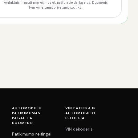
kontaktais ir gauti pranešimus el. paštu apie darbų eigą. Duomenis
tvarkome pagal
privatumo politiką
.
AUTOMOBILIŲ
VIN PATIKRA IR
PATIKIMUMAS
AUTOMOBILIO
PAGAL TA
ISTORIJA
DUOMENIS
VIN dekoderis
Patikimumo reitingai