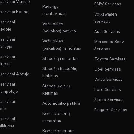
servisai Vilniuje
BMW Servisas
Padangų
servisai Kaune
montavimas
Volkswagen
Servisas
servisai
Važiuoklės
pėdoje
(pakabos) patikra
Audi Servisas
servisai
Važiuoklės
Mercedes-Benz
vėžyje
(pakabos) remontas
Servisas
servisai
Stabdžių remontas
Toyota Servisas
liuose
Stabdžių kaladėlių
Opel Servisas
servisai Alytuje
keitimas
Volvo Servisas
servisai
Stabdžių diskų
Ford Servisas
jampolėje
keitimas
Škoda Servisas
servisai
Automobilio patikra
oje
Peugeot Servisas
Kondicionierių
servisai
remontas
ikiuose
Kondicionieriaus