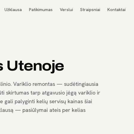
Užklausa
Patikimumas
Verslui
Straipsniai
Kontaktai
s Utenoje
linio. Variklio remontas — sudėtingiausia
ti skirtumas tarp atgavusio jėgą variklio ir
gali palyginti kelių servisų kainas šiai
užklausą — pasiūlymai ateis per kelias