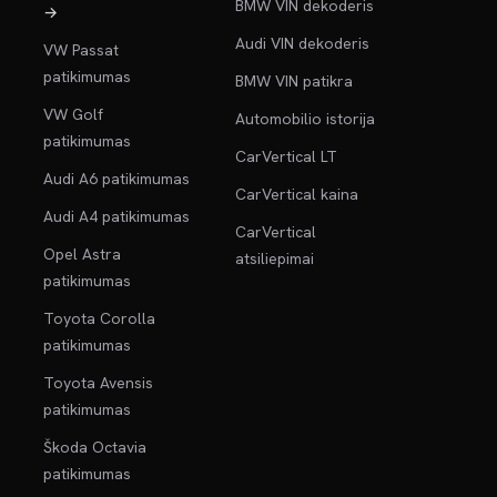
BMW VIN dekoderis
→
Audi VIN dekoderis
VW Passat
patikimumas
BMW VIN patikra
VW Golf
Automobilio istorija
patikimumas
CarVertical LT
Audi A6 patikimumas
CarVertical kaina
Audi A4 patikimumas
CarVertical
Opel Astra
atsiliepimai
patikimumas
Toyota Corolla
patikimumas
Toyota Avensis
patikimumas
Škoda Octavia
patikimumas