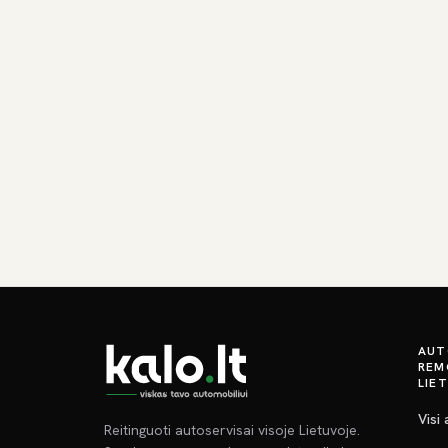
AUT
REM
LIE
Visi
Reitinguoti autoservisai visoje Lietuvoje.