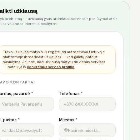
alikti užklausą
yk problemą — užklausą gaus artimiausi servisai ir pasiūlymai ateis
lias valandas. Nereikia paskyros.
ℹ️ Tavo užklausą matys VISI registruoti autoservisai Lietuvoje
platformoje (broadcast užklausa) — kad galėtų pateikti
pasiūlymą. Jei nori, kad užklausą matytų tik vienas servisas
— pateik ją iš
konkretaus serviso profilio
.
AVO KONTAKTAI
ardas, pavardė *
Telefonas *
l. paštas *
Miestas *
Pasirink miestą…