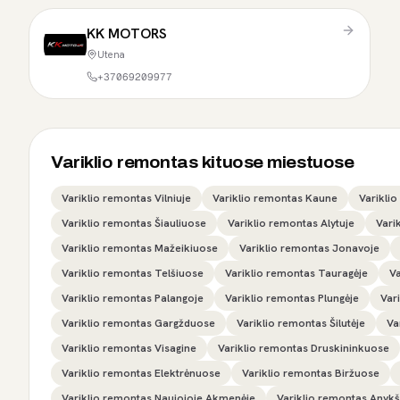
KK MOTORS
Utena
+37069209977
Variklio remontas kituose miestuose
Variklio remontas Vilniuje
Variklio remontas Kaune
Varikli
Variklio remontas Šiauliuose
Variklio remontas Alytuje
Vari
Variklio remontas Mažeikiuose
Variklio remontas Jonavoje
Variklio remontas Telšiuose
Variklio remontas Tauragėje
V
Variklio remontas Palangoje
Variklio remontas Plungėje
Var
Variklio remontas Gargžduose
Variklio remontas Šilutėje
Va
Variklio remontas Visagine
Variklio remontas Druskininkuose
Variklio remontas Elektrėnuose
Variklio remontas Biržuose
Variklio remontas Naujojoje Akmenėje
Variklio remontas Anyk