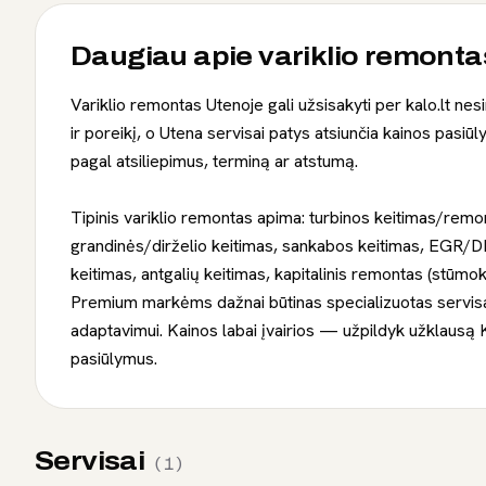
Daugiau apie
variklio remonta
Variklio remontas Utenoje gali užsisakyti per kalo.lt ne
ir poreikį, o Utena servisai patys atsiunčia kainos pasiūlym
pagal atsiliepimus, terminą ar atstumą.
Tipinis variklio remontas apima: turbinos keitimas/remo
grandinės/dirželio keitimas, sankabos keitimas, EGR/
keitimas, antgalių keitimas, kapitalinis remontas (stūmok
Premium markėms dažnai būtinas specializuotas servis
adaptavimui. Kainos labai įvairios — užpildyk užklausą K
pasiūlymus.
Servisai
(
1
)