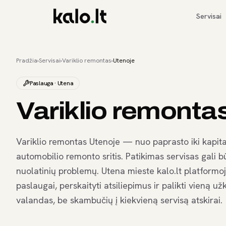
Servisai
Pradžia
›
Servisai
›
Variklio remontas
›
Utenoje
Paslauga · Utena
Variklio remonta
Variklio remontas Utenoje — nuo paprasto iki kapita
automobilio remonto sritis. Patikimas servisas gali bū
nuolatinių problemų. Utena mieste kalo.lt platformoje 
paslaugai, perskaityti atsiliepimus ir palikti vieną 
valandas, be skambučių į kiekvieną servisą atskirai.