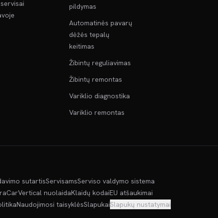
servisai
pildymas
voje
Automatinės pavarų
dėžės tepalų
keitimas
Žibintų reguliavimas
Žibintų remontas
Variklio diagnostika
Variklio remontas
davimo sutartis
Servisams
Serviso valdymo sistema
kra
CarVertical nuolaida
Klaidų kodai
EU atšaukimai
litika
Naudojimosi taisyklės
Slapukai
Slapukų nustatymai