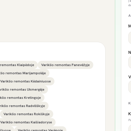
Į
d
A
M
N
o remontas Klaipėdoje
Variklio remontas Panevėžyje
klio remontas Marijampolėje
V
Variklio remontas Kėdainiuose
ariklio remontas Ukmergėje
iklio remontas Kretingoje
K
riklio remontas Radviliškyje
K
Variklio remontas Rokiškyje
P
Variklio remontas Kaišiadoryse
ščiuose
Variklio remontas Varėnoje