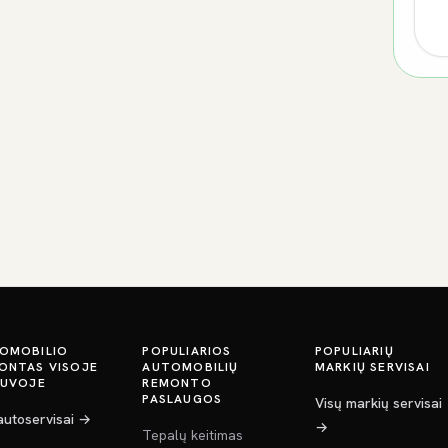
OMOBILIO
POPULIARIOS
POPULIARIŲ
ONTAS VISOJE
AUTOMOBILIŲ
MARKIŲ SERVISAI
TUVOJE
REMONTO
PASLAUGOS
Visų markių servisai
 autoservisai →
→
Tepalų keitimas