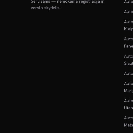
Servisams — nemokama registracija ir
Auto
verslo skydelis.
Auto
Auto
Klai
Auto
Pane
Auto
Šiau
Auto
Auto
Mari
Auto
Uten
Auto
Maže