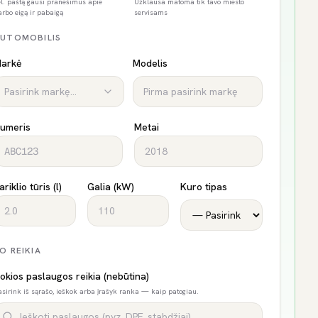
 el. paštą gausi pranešimus apie
Užklausa matoma tik tavo miesto
arbo eigą ir pabaigą
servisams
UTOMOBILIS
arkė
Modelis
Pasirink markę...
umeris
Metai
ariklio tūris (l)
Galia (kW)
Kuro tipas
O REIKIA
okios paslaugos reikia (nebūtina)
asirink iš sąrašo, ieškok arba įrašyk ranka — kaip patogiau.