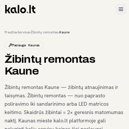
Pradžia
›
Servisai
›
Žibintų remontas
›
Kaune
Paslauga · Kaunas
Žibintų remontas
Kaune
Žibintų remontas Kaune — žibintų atnaujinimas ir
taisymas. Žibintų remontas — nuo paprasto
poliravimo iki sandarinimo arba LED matricos
keitimo. Skaidrūs žibintai = 2× geresnis matomumas
naktį. Kaunas mieste kalo.lt platformoje gali
palyginti kelių servisų kainas šiai paslaugai,