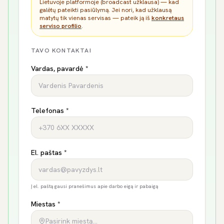
Lietuvoje platformoje (broadcast užklausa) — kad
galėtų pateikti pasiūlymą. Jei nori, kad užklausą
matytų tik vienas servisas — pateik ją iš
konkretaus
serviso profilio
.
TAVO KONTAKTAI
Vardas, pavardė *
Telefonas *
El. paštas *
Į el. paštą gausi pranešimus apie darbo eigą ir pabaigą
Miestas *
Pasirink miestą…