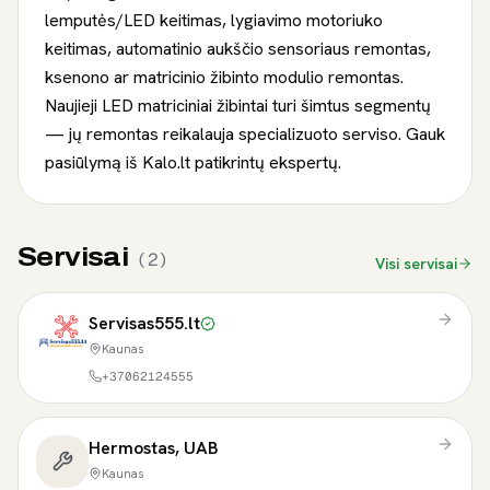
lemputės/LED keitimas, lygiavimo motoriuko
keitimas, automatinio aukščio sensoriaus remontas,
ksenono ar matricinio žibinto modulio remontas.
Naujieji LED matriciniai žibintai turi šimtus segmentų
— jų remontas reikalauja specializuoto serviso. Gauk
pasiūlymą iš Kalo.lt patikrintų ekspertų.
Servisai
(
2
)
Visi servisai
Servisas555.lt
Kaunas
+37062124555
Hermostas, UAB
Kaunas