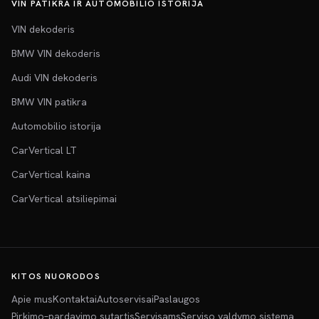
VIN PATIKRA IR AUTOMOBILIO ISTORIJA
VIN dekoderis
BMW VIN dekoderis
Audi VIN dekoderis
BMW VIN patikra
Automobilio istorija
CarVertical LT
CarVertical kaina
CarVertical atsiliepimai
KITOS NUORODOS
Apie mus
Kontaktai
Autoservisai
Paslaugos
Pirkimo–pardavimo sutartis
Servisams
Serviso valdymo sistema