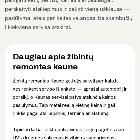
perskaityti atsiliepimus ir palikti vieną užklausą —
pasiūlymai ateis per kelias valandas, be skambučių
į kiekvieną servisą atskirai.
Daugiau apie
žibintų
remontas kaune
Žibintų remontas Kaune gali užsisakyti per kalo.lt
nesirenkant serviso iš anksto — aprašai automobilį ir
poreikį, o Kaunas servisai patys atsiunčia kainos
pasiūlymus. Taip matai realią vietinę kainą ir gali
rinktis pagal atsiliepimus, terminą ar atstumą.
Tipiniai darbai: stiklo poliravimas (jeigu pageltęs nuo
UV), drėgmės salinimas iš žibinto, sandarinimas,