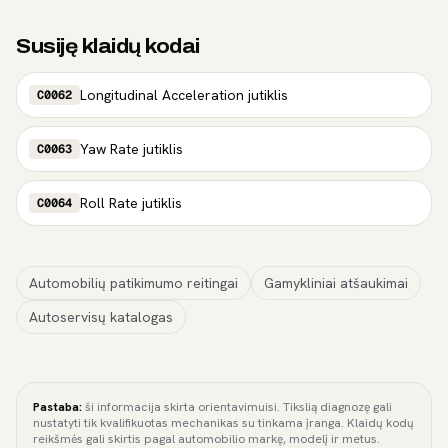
Susiję klaidų kodai
Longitudinal Acceleration jutiklis
C0062
Yaw Rate jutiklis
C0063
Roll Rate jutiklis
C0064
Automobilių patikimumo reitingai
Gamykliniai atšaukimai
Autoservisų katalogas
Pastaba:
ši informacija skirta orientavimuisi. Tikslią diagnozę gali
nustatyti tik kvalifikuotas mechanikas su tinkama įranga. Klaidų kodų
reikšmės gali skirtis pagal automobilio markę, modelį ir metus.