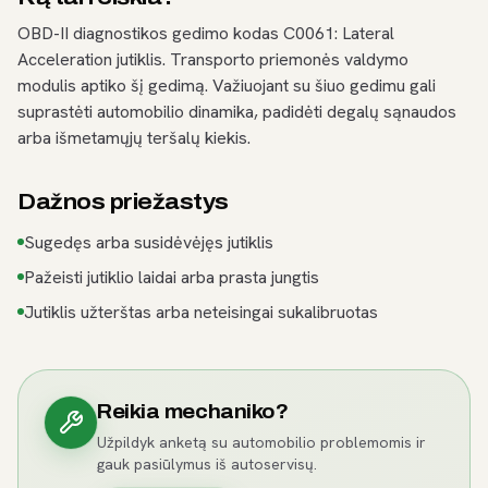
OBD-II diagnostikos gedimo kodas C0061: Lateral
Acceleration jutiklis. Transporto priemonės valdymo
modulis aptiko šį gedimą. Važiuojant su šiuo gedimu gali
suprastėti automobilio dinamika, padidėti degalų sąnaudos
arba išmetamųjų teršalų kiekis.
Dažnos priežastys
Sugedęs arba susidėvėjęs jutiklis
Pažeisti jutiklio laidai arba prasta jungtis
Jutiklis užterštas arba neteisingai sukalibruotas
Reikia mechaniko?
Užpildyk anketą su automobilio problemomis ir
gauk pasiūlymus iš autoservisų.