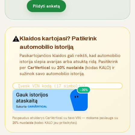
Pildyti anketą
⚠️
Klaidos kartojasi? Patikrink
automobilio istoriją
Pasikartojančios klaidos gali reikšti, kad automobilio
istorija slepia avarijas arba atsuktą ridą. Pasitikrink
per
CarVertical
su
20% nuolaida
(kodas KALO) ir
sužinok savo automobilio istoriją.
−20%
Paspaudus atsidarys CarVertical su tavo VIN — mokama paslauga su
20% nuolaida
(kodas KALO jau pritaikytas).