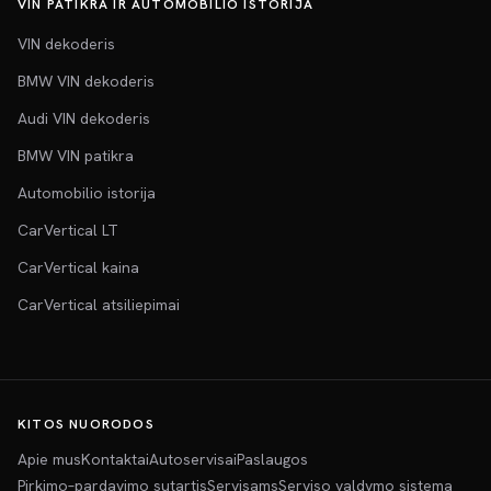
VIN PATIKRA IR AUTOMOBILIO ISTORIJA
VIN dekoderis
BMW VIN dekoderis
Audi VIN dekoderis
BMW VIN patikra
Automobilio istorija
CarVertical LT
CarVertical kaina
CarVertical atsiliepimai
KITOS NUORODOS
Apie mus
Kontaktai
Autoservisai
Paslaugos
Pirkimo–pardavimo sutartis
Servisams
Serviso valdymo sistema