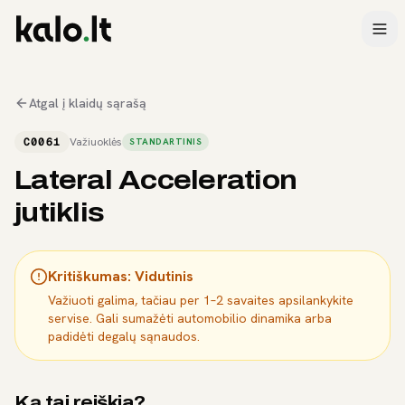
Atgal į klaidų sąrašą
C0061
Važiuoklės
STANDARTINIS
Lateral Acceleration
jutiklis
Kritiškumas:
Vidutinis
Važiuoti galima, tačiau per 1–2 savaites apsilankykite
servise. Gali sumažėti automobilio dinamika arba
padidėti degalų sąnaudos.
Ką tai reiškia?