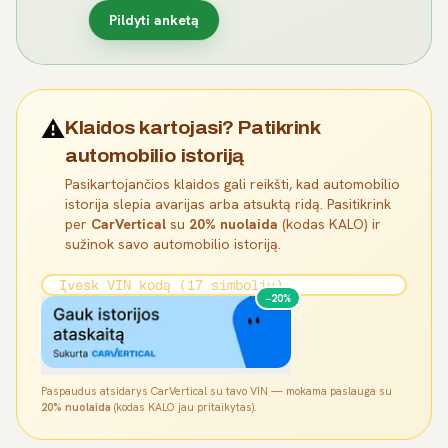
Pildyti anketą
⚠️
Klaidos kartojasi? Patikrink
automobilio istoriją
Pasikartojančios klaidos gali reikšti, kad automobilio
istorija slepia avarijas arba atsuktą ridą. Pasitikrink
per
CarVertical
su
20% nuolaida
(kodas KALO) ir
sužinok savo automobilio istoriją.
−20%
Paspaudus atsidarys CarVertical su tavo VIN — mokama paslauga su
20% nuolaida
(kodas KALO jau pritaikytas).