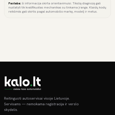
Pastaba:
ši informacija skirta orientavimuisi. Tikslią diagnozę gali
nustatyti tik kvalifikuotas mechanikas su tinkama įranga. Klaidų kodų
reikšmės gali skirtis pagal automobilio markę, modelį ir metus.
Reitinguoti autoservisai visoje Lietuvoje.
Servisams — nemokama registracija ir verslo
skydelis.