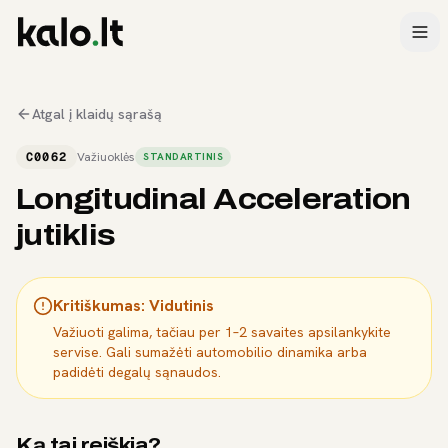
Atgal į klaidų sąrašą
C0062
Važiuoklės
STANDARTINIS
Longitudinal Acceleration
jutiklis
Kritiškumas:
Vidutinis
Važiuoti galima, tačiau per 1–2 savaites apsilankykite
servise. Gali sumažėti automobilio dinamika arba
padidėti degalų sąnaudos.
Ką tai reiškia?