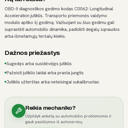
OBD-II diagnostikos gedimo kodas C0062: Longitudinal
Acceleration jutiklis. Transporto priemonės valdymo
modulis aptiko šį gedimą. Važiuojant su šiuo gedimu gali
suprastėti automobilio dinamika, padidėti degalų sąnaudos
arba išmetamųjų teršalų kiekis.
Dažnos priežastys
Sugedęs arba susidėvėjęs jutiklis
Pažeisti jutiklio laidai arba prasta jungtis
Jutiklis užterštas arba neteisingai sukalibruotas
Reikia mechaniko?
Užpildyk anketą su automobilio problemomis ir
gauk pasiūlymus iš autoservisų.