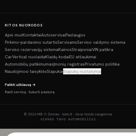
KITOS NUORODOS
Apie mus
Kontaktai
Autoservisai
Paslaugos
Pirkimo–pardavimo sutartis
Servisams
Serviso valdymo sistema
Serviso rezervacijų sistema
Kainos
Straipsniai
VIN patikra
CarVertical nuolaida
Klaidų kodai
EU atšaukimai
Automobilių patikimumas
Įmonių registras
Privatumo politika
Naudojimosi taisyklės
Slapukai
Slapukų nustatymai
Palikti užklausą →
Rasti servisą
·
Sukurti paskyrą
©
2026
MB O Zeniau · kalo.lt · visos teisės saugomos
viskas tavo automobiliui