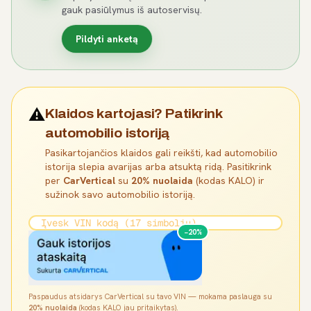
gauk pasiūlymus iš autoservisų.
Pildyti anketą
⚠️
Klaidos kartojasi? Patikrink
automobilio istoriją
Pasikartojančios klaidos gali reikšti, kad automobilio
istorija slepia avarijas arba atsuktą ridą. Pasitikrink
per
CarVertical
su
20% nuolaida
(kodas KALO) ir
sužinok savo automobilio istoriją.
−20%
Paspaudus atsidarys CarVertical su tavo VIN — mokama paslauga su
20% nuolaida
(kodas KALO jau pritaikytas).