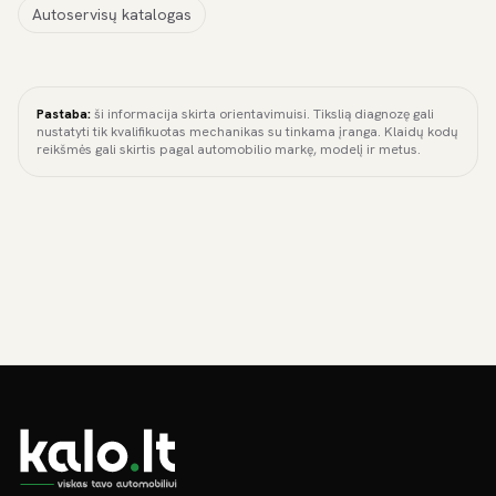
Autoservisų katalogas
Pastaba:
ši informacija skirta orientavimuisi. Tikslią diagnozę gali
nustatyti tik kvalifikuotas mechanikas su tinkama įranga. Klaidų kodų
reikšmės gali skirtis pagal automobilio markę, modelį ir metus.