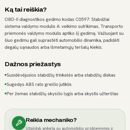
Ką tai reiškia?
OBD-II diagnostikos gedimo kodas C0597: Stabdžiai
sistema valdymo modulis A: veikimo sutrikimas. Transporto
priemonės valdymo modulis aptiko šį gedimą. Važiuojant su
šiuo gedimu gali suprastėti automobilio dinamika, padidėti
degalų sąnaudos arba išmetamųjų teršalų kiekis.
Dažnos priežastys
Susidėvėjusios stabdžių trinkelės arba stabdžių diskas
Sugedęs ABS rato greičio jutiklis
Per žemas stabdžių skysčio lygis arba skystis užterštas
Reikia mechaniko?
Užpildyk anketą su automobilio problemomis ir